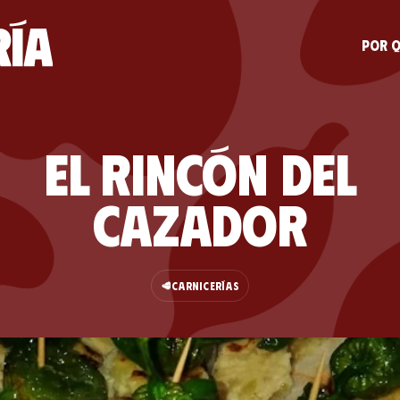
Por q
El Rincón del
Cazador
🥩
CARNICERÍAS