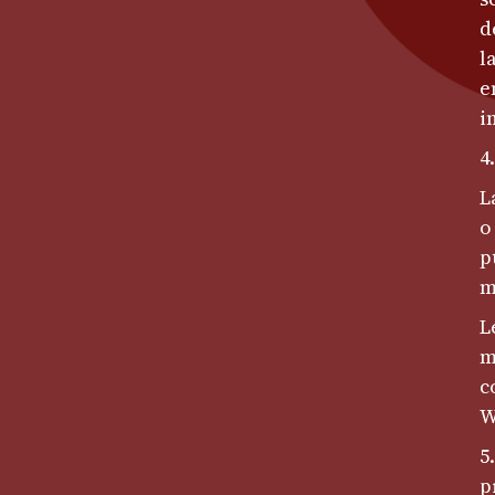
d
l
e
i
4
L
o
p
m
L
m
c
W
5
p