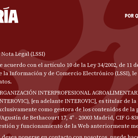
Por q
. Nota Legal (LSSI)
e acuerdo con el artículo 10 de la Ley 34/2002, de 11 d
e la Información y de Comercio Electrónico (LSSI), l
atos.
RGANIZACIÓN INTERPROFESIONAL AGROALIMENTARI
INTEROVIC), [en adelante INTEROVIC], es titular de la
xclusivamente como gestora de los contenidos de la 
/Agustín de Bethacourt 17, 4º - 20003 Madrid, CIF G-83
estión y funcionamiento de la Web anteriormente m
i desea ponerse en contacto con nosotros, puede hace