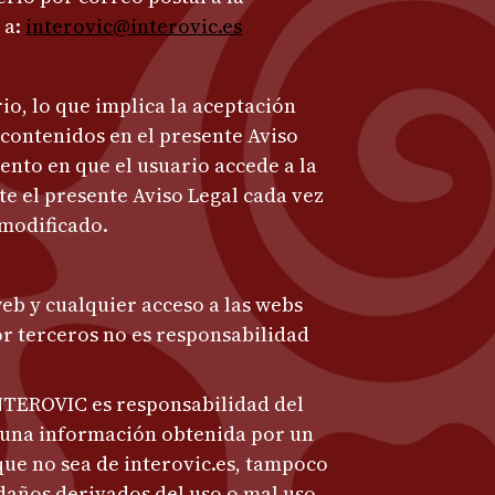
 a:
interovic@interovic.es
io, lo que implica la aceptación
 contenidos en el presente Aviso
nto en que el usuario accede a la
e el presente Aviso Legal cada vez
 modificado.
b y cualquier acceso a las webs
r terceros no es responsabilidad
INTEROVIC es responsabilidad del
guna información obtenida por un
que no sea de interovic.es, tampoco
daños derivados del uso o mal uso