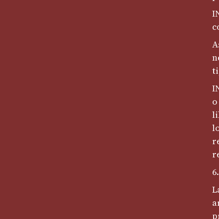
I
c
A
n
t
I
o
l
l
r
r
6
L
a
p