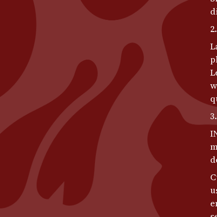
d
2
L
p
L
w
q
3
I
m
d
C
u
e
s