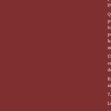
I
Q
p
l
p
h
m
Ú
e
d
E
s
7
L