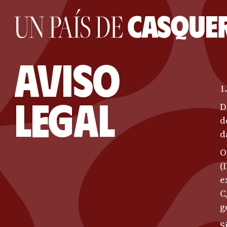
Aviso
1
Legal
D
d
d
O
(
e
C
g
S