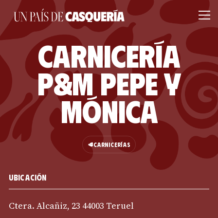
Carnicería
P&M Pepe y
Mónica
🥩
CARNICERÍAS
Ubicación
Ctera. Alcañiz, 23 44003 Teruel