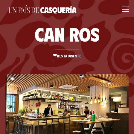
Can Ros
🍽️
RESTAURANTE