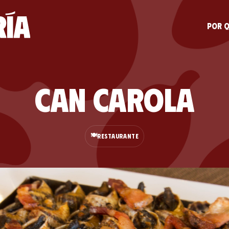
Por q
Can Carola
🍽️
RESTAURANTE