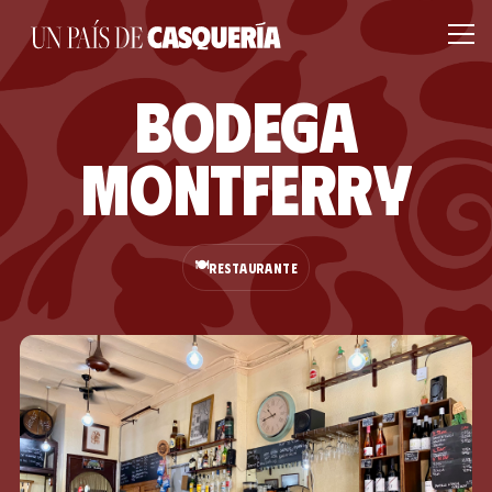
Bodega
Montferry
🍽️
RESTAURANTE