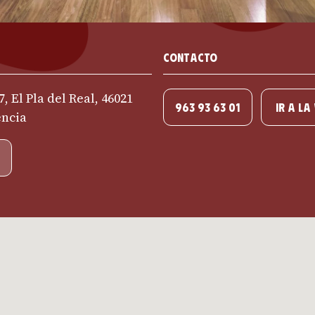
Contacto
7, El Pla del Real, 46021
963 93 63 01
IR A LA
encia