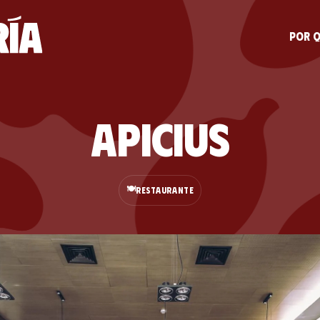
Por q
Apicius
🍽️
RESTAURANTE